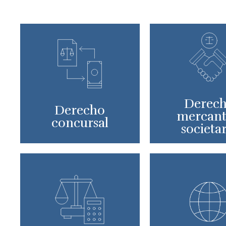
Derec
Derecho
mercanti
concursal
societa