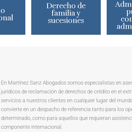
Admi
Derecho de
ho
p
familia y
onal
co
sucesiones
admi
En Martínez Sanz Abogados somos especialistas en asesor
jurídicos de reclamación de derechos de crédito en el ext
servicios a nuestros clientes en cualquier lugar del mund
convierte en un despacho de referencia tanto para los op
determinado, como para aquellos que requieran asistenci
componente internacional.