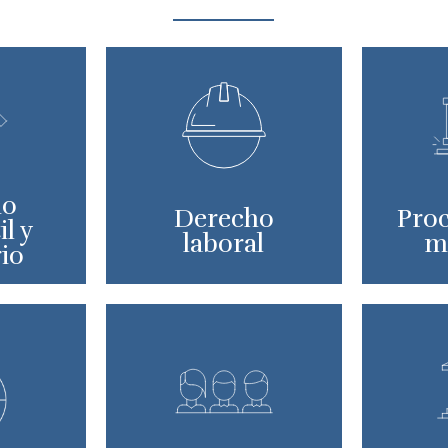
ho
Derecho
Proc
l y
laboral
m
rio