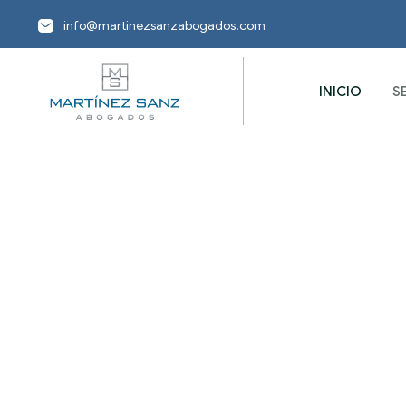
info@martinezsanzabogados.com
INICIO
S