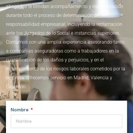
SOCIETARIO
DESPACHO
abogados te brindan acompañamiento y representación
PASIVO
CONTACTO
ABOGADOS EN
durante todo el proceso de determinación de
DERECHO LABORAL
INSATISFECHO
CONTRATACIÓN
VALENCIA
responsabilidad empresarial, incluyendo la reclamación
MERCANTIL
PROCESAL CIVIL Y
COMPRAVENTA DE
ASESORAMIENTO
ante los Juzgados de lo Social e instancias superiores.
DESPACHO
MERCANTIL
UNIDADES
DISOLUCIÓN Y
LABORAL
Contamos con una amplia experiencia asesorando tanto
ABOGADOS EN
PRODUCTIVAS
LIQUIDACIÓN DE
a compañías aseguradoras como a trabajadores en la
DERECHO DE
MADRID
RECLAMACIÓN
RECLAMACIONES
SOCIEDADES
cuantificación de los daños y perjuicios, y en el
EXTRANJERÍA
POR DESPIDO
DE CANTIDADES
incumplimiento de los riesgos laborales cometidos por la
empresa. Ofrecemos servicio en Madrid, Valencia y
DERECHO
ACCIDENTE
RESPONSABILIDAD
OBTENCIÓN
Castellón
TRIBUTARIO Y FISCAL
LABORAL
DE VICIOS
NACIONALIDAD
CONSTRUCTIVOS
ESPAÑOLA
DERECHO
INCAPACIDAD
Nombre
INTERNACIONAL
LABORAL
INCUMPLIMIENTO
DE CONTRATOS
DERECHO DE FAMILIA
ACOSO LABORAL
ARRENDAMIENTOS