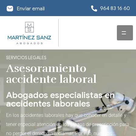
964 83 16 60
Enviar email
INICIO
SERVICIOS LEGALES
SERVICIOS
Asesoramiento
accidente laboral
EQUIPO
ABOGADO EN
DERECHO
Abogados especialistas en
OFICINAS
CONCURSAL
accidentes laborales
ACTUALIDAD
DESPACHO
ABOGADO EN
REESTRUCTURACIÓN
En los accidentes laborales hay que conocer en detalle y
ABOGADOS EN
DERECHO
DE DEUDA
INFORMACIÓN DE
tener especial atención en los plazos de prescripción para
CASTELLÓN
MERCANTIL Y
INTERÉS
no perder el derecho a reclamar. Por ello, nuestros
EXONERACIÓN DE