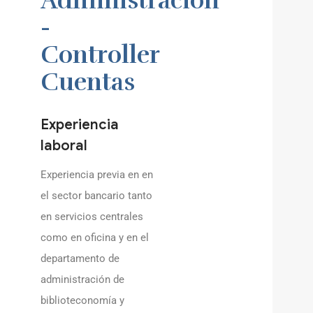
Administración
Y SUCESIONES
-
DESPIDOS
ADMINISTRACIÓN
COLECTIVOS: ERE,
TRAMITACIÓN DE
Controller
PÚBLICA Y
ERTE Y
SEPARACIONES Y
Cuentas
CONTENCIOSO
REESTRUCTURACIONE
DIVORCIOS
ADMINISTRATIVO
REGÍMENES
Experiencia
DERECHO BANCARIO
ECONÓMICOS
laboral
MATRIMONIALES
EJECUCIONES
Experiencia previa en en
PROCEDIMIENTOS
HIPOTECARIAS
el sector bancario tanto
DE MODIFICACIÓN
en servicios centrales
CLAÚSULAS
DE MEDIDAS
como en oficina y en el
ABUSIVAS
departamento de
ABOGADOS
administración de
CONVENIOS
biblioteconomía y