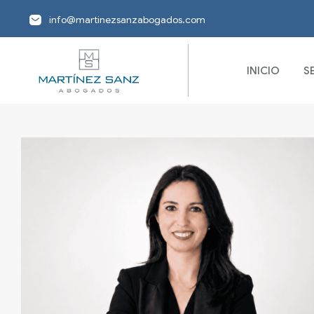
info@martinezsanzabogados.com
INICIO
S