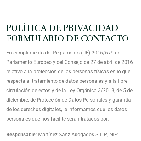
SOCIETARIO
DESPACHO
PASIVO
CONTACTO
ABOGADOS EN
DERECHO LABORAL
INSATISFECHO
CONTRATACIÓN
VALENCIA
POLÍTICA DE PRIVACIDAD
MERCANTIL
PROCESAL CIVIL Y
COMPRAVENTA DE
ASESORAMIENTO
FORMULARIO DE CONTACTO
DESPACHO
MERCANTIL
UNIDADES
DISOLUCIÓN Y
LABORAL
ABOGADOS EN
En cumplimiento del Reglamento (UE) 2016/679 del
PRODUCTIVAS
LIQUIDACIÓN DE
DERECHO DE
MADRID
RECLAMACIÓN
RECLAMACIONES
Parlamento Europeo y del Consejo de 27 de abril de 2016
SOCIEDADES
EXTRANJERÍA
POR DESPIDO
DE CANTIDADES
relativo a la protección de las personas físicas en lo que
respecta al tratamiento de datos personales y a la libre
DERECHO
ACCIDENTE
RESPONSABILIDAD
OBTENCIÓN
circulación de estos y de la Ley Orgánica 3/2018, de 5 de
TRIBUTARIO Y FISCAL
LABORAL
DE VICIOS
NACIONALIDAD
diciembre, de Protección de Datos Personales y garantía
CONSTRUCTIVOS
ESPAÑOLA
de los derechos digitales, le informamos que los datos
DERECHO
INCAPACIDAD
personales que nos facilite serán tratados por:
INTERNACIONAL
LABORAL
INCUMPLIMIENTO
DE CONTRATOS
DERECHO DE FAMILIA
ACOSO LABORAL
Responsable
: Martínez Sanz Abogados S.L.P., NIF:
ARRENDAMIENTOS