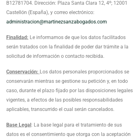
Y SUCESIONES
B12781704. Dirección: Plaza Santa Clara 12, 4º; 12001
DESPIDOS
Castellón (España), y correo electrónico:
ADMINISTRACIÓN
COLECTIVOS: ERE,
TRAMITACIÓN DE
administracion@martinezsanzabogados.com
PÚBLICA Y
ERTE Y
SEPARACIONES Y
CONTENCIOSO
REESTRUCTURACIONE
DIVORCIOS
Finalidad:
Le informamos de que los datos facilitados
ADMINISTRATIVO
serán tratados con la finalidad de poder dar trámite a la
REGÍMENES
solicitud de información o contacto recibida.
DERECHO BANCARIO
ECONÓMICOS
MATRIMONIALES
Conservación:
Los datos personales proporcionados se
EJECUCIONES
conservarán mientras se gestione su petición y, en todo
PROCEDIMIENTOS
HIPOTECARIAS
caso, durante el plazo fijado por las disposiciones legales
DE MODIFICACIÓN
vigentes, a efectos de las posibles responsabilidades
CLAÚSULAS
DE MEDIDAS
aplicables, transcurrido el cual serán cancelados.
ABUSIVAS
ABOGADOS
Base Legal
: La base legal para el tratamiento de sus
CONVENIOS
datos es el consentimiento que otorga con la aceptación