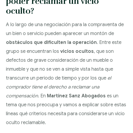
poder reclamar un vicio
Y SUCESIONES
DESPIDOS
oculto?
ADMINISTRACIÓN
COLECTIVOS: ERE,
TRAMITACIÓN DE
A lo largo de una negociación para la compraventa de
PÚBLICA Y
ERTE Y
SEPARACIONES Y
un bien o servicio pueden aparecer un montón de
CONTENCIOSO
REESTRUCTURACIONE
DIVORCIOS
obstáculos que dificulten la operación
. Entre este
ADMINISTRATIVO
REGÍMENES
grupo se encuentran los
vicios ocultos
, que son
DERECHO BANCARIO
ECONÓMICOS
defectos de grave consideración de un mueble o
MATRIMONIALES
inmueble y que no se ven a simple vista hasta que
EJECUCIONES
transcurre un periodo de tiempo y por los que
el
PROCEDIMIENTOS
HIPOTECARIAS
comprador tiene el derecho a reclamar una
DE MODIFICACIÓN
compensación
. En
Martínez Sanz Abogados
es un
CLAÚSULAS
DE MEDIDAS
tema que nos preocupa y vamos a explicar sobre estas
ABUSIVAS
líneas qué criterios necesita para considerarse un vicio
ABOGADOS
oculto reclamable.
CONVENIOS