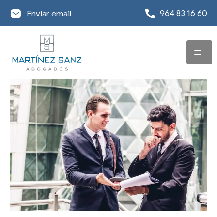
964 83 16 60
Enviar email
INICIO
SERVICIOS
EQUIPO
ABOGADO EN
DERECHO
OFICINAS
CONCURSAL
ACTUALIDAD
DESPACHO
ABOGADO EN
REESTRUCTURACIÓN
ABOGADOS EN
DERECHO
DE DEUDA
INFORMACIÓN DE
CASTELLÓN
MERCANTIL Y
INTERÉS
EXONERACIÓN DE