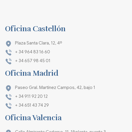
Oficina Castellón
Plaza Santa Clara, 12, 4º
+ 34 964 83 16 60
+ 34 657 98 45 01
Oficina Madrid
Paseo Gral. Martínez Campos, 42, bajo 1
+ 34 911 92 20 12
+ 34 651 43 74 29
Oficina Valencia
Calle Almirante Cadarso, 11, 1ª planta, puerta 3