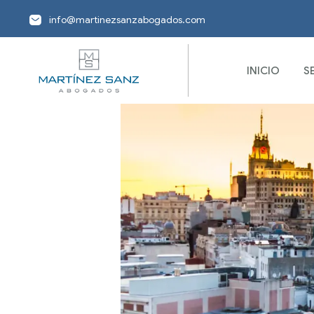
info@martinezsanzabogados.com
INICIO
S