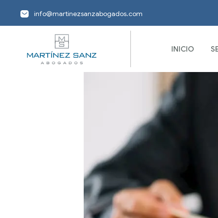
info@martinezsanzabogados.com
INICIO
S