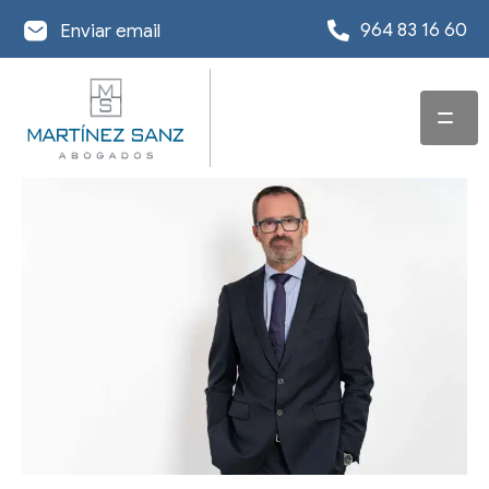
964 83 16 60
Enviar email
INICIO
SERVICIOS
EQUIPO
ABOGADO EN
DERECHO
OFICINAS
CONCURSAL
ACTUALIDAD
DESPACHO
ABOGADO EN
REESTRUCTURACIÓN
ABOGADOS EN
DERECHO
DE DEUDA
INFORMACIÓN DE
CASTELLÓN
MERCANTIL Y
INTERÉS
EXONERACIÓN DE