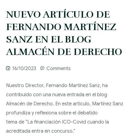
SOCIETARIO
DESPACHO
PASIVO
NUEVO ARTÍCULO DE
CONTACTO
ABOGADOS EN
DERECHO LABORAL
INSATISFECHO
CONTRATACIÓN
VALENCIA
FERNANDO MARTÍNEZ
MERCANTIL
PROCESAL CIVIL Y
COMPRAVENTA DE
ASESORAMIENTO
SANZ EN EL BLOG
DESPACHO
MERCANTIL
UNIDADES
DISOLUCIÓN Y
LABORAL
ABOGADOS EN
ALMACÉN DE DERECHO
PRODUCTIVAS
LIQUIDACIÓN DE
DERECHO DE
MADRID
RECLAMACIÓN
RECLAMACIONES
SOCIEDADES
EXTRANJERÍA
POR DESPIDO
DE CANTIDADES
16/10/2023
Comments
DERECHO
ACCIDENTE
RESPONSABILIDAD
OBTENCIÓN
Nuestro Director, Fernando Martínez Sanz, ha
TRIBUTARIO Y FISCAL
LABORAL
DE VICIOS
NACIONALIDAD
contribuido con una nueva entrada en el blog
CONSTRUCTIVOS
ESPAÑOLA
Almacén de Derecho. En este artículo, Martínez Sanz
DERECHO
INCAPACIDAD
profundiza y reflexiona sobre el debatido
INTERNACIONAL
LABORAL
INCUMPLIMIENTO
tema de “La financiación ICO-Covid cuando la
DE CONTRATOS
DERECHO DE FAMILIA
ACOSO LABORAL
acreditada entra en concurso.”
ARRENDAMIENTOS