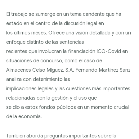
Y SUCESIONES
DESPIDOS
El trabajo se sumerge en un tema candente que ha
ADMINISTRACIÓN
COLECTIVOS: ERE,
TRAMITACIÓN DE
estado en el centro de la discusión legal en
PÚBLICA Y
ERTE Y
SEPARACIONES Y
los últimos meses. Ofrece una visión detallada y con un
CONTENCIOSO
REESTRUCTURACIONE
DIVORCIOS
enfoque distinto de las sentencias
ADMINISTRATIVO
recientes que involucran la financiación ICO-Covid en
REGÍMENES
situaciones de concurso, como el caso de
DERECHO BANCARIO
ECONÓMICOS
Almacenes Celso Míguez, S.A. Fernando Martínez Sanz
MATRIMONIALES
EJECUCIONES
analiza con detenimiento las
PROCEDIMIENTOS
HIPOTECARIAS
implicaciones legales y las cuestiones más importantes
DE MODIFICACIÓN
relacionadas con la gestión y el uso que
CLAÚSULAS
DE MEDIDAS
se dio a estos fondos públicos en un momento crucial
ABUSIVAS
de la economía.
ABOGADOS
CONVENIOS
También aborda preguntas importantes sobre la