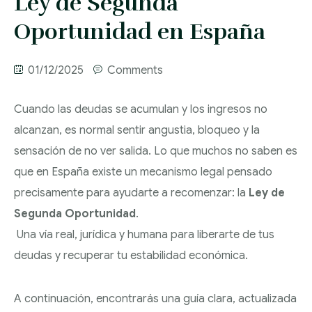
Ley de Segunda
SOCIETARIO
DESPACHO
PASIVO
Oportunidad en España
CONTACTO
ABOGADOS EN
DERECHO LABORAL
INSATISFECHO
CONTRATACIÓN
VALENCIA
MERCANTIL
01/12/2025
Comments
PROCESAL CIVIL Y
COMPRAVENTA DE
ASESORAMIENTO
DESPACHO
MERCANTIL
UNIDADES
DISOLUCIÓN Y
LABORAL
Cuando las deudas se acumulan y los ingresos no
ABOGADOS EN
PRODUCTIVAS
LIQUIDACIÓN DE
alcanzan, es normal sentir angustia, bloqueo y la
DERECHO DE
MADRID
RECLAMACIÓN
RECLAMACIONES
SOCIEDADES
sensación de no ver salida. Lo que muchos no saben es
EXTRANJERÍA
POR DESPIDO
DE CANTIDADES
que en España existe un mecanismo legal pensado
DERECHO
ACCIDENTE
RESPONSABILIDAD
OBTENCIÓN
precisamente para ayudarte a recomenzar: la
Ley de
TRIBUTARIO Y FISCAL
LABORAL
DE VICIOS
NACIONALIDAD
Segunda Oportunidad
.
CONSTRUCTIVOS
ESPAÑOLA
Una vía real, jurídica y humana para liberarte de tus
DERECHO
INCAPACIDAD
deudas y recuperar tu estabilidad económica.
INTERNACIONAL
LABORAL
INCUMPLIMIENTO
DE CONTRATOS
DERECHO DE FAMILIA
ACOSO LABORAL
A continuación, encontrarás una guía clara, actualizada
ARRENDAMIENTOS