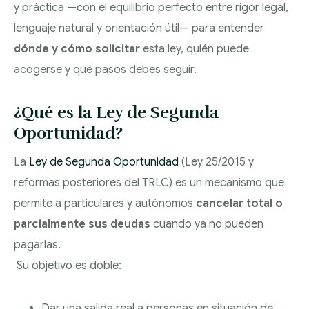
Y SUCESIONES
y práctica —con el equilibrio perfecto entre rigor legal,
DESPIDOS
lenguaje natural y orientación útil— para entender
ADMINISTRACIÓN
COLECTIVOS: ERE,
TRAMITACIÓN DE
dónde y cómo solicitar
esta ley, quién puede
PÚBLICA Y
ERTE Y
SEPARACIONES Y
acogerse y qué pasos debes seguir.
CONTENCIOSO
REESTRUCTURACIONE
DIVORCIOS
ADMINISTRATIVO
¿Qué es la Ley de Segunda
REGÍMENES
Oportunidad?
DERECHO BANCARIO
ECONÓMICOS
MATRIMONIALES
La
Ley de Segunda Oportunidad
(Ley 25/2015 y
EJECUCIONES
reformas posteriores del TRLC) es un mecanismo que
PROCEDIMIENTOS
HIPOTECARIAS
permite a particulares y autónomos
cancelar total o
DE MODIFICACIÓN
parcialmente sus deudas
cuando ya no pueden
CLAÚSULAS
DE MEDIDAS
pagarlas.
ABUSIVAS
Su objetivo es doble:
ABOGADOS
CONVENIOS
Dar una salida real a personas en situación de