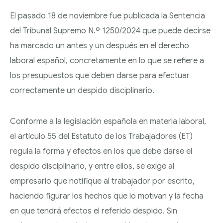
Y SUCESIONES
DESPIDOS
El pasado 18 de noviembre fue publicada la Sentencia
ADMINISTRACIÓN
COLECTIVOS: ERE,
TRAMITACIÓN DE
del Tribunal Supremo N.º 1250/2024 que puede decirse
PÚBLICA Y
ERTE Y
SEPARACIONES Y
ha marcado un antes y un después en el derecho
CONTENCIOSO
REESTRUCTURACIONE
DIVORCIOS
laboral español, concretamente en lo que se refiere a
ADMINISTRATIVO
los presupuestos que deben darse para efectuar
REGÍMENES
correctamente un despido disciplinario.
DERECHO BANCARIO
ECONÓMICOS
MATRIMONIALES
Conforme a la legislación española en materia laboral,
EJECUCIONES
el artículo 55 del Estatuto de los Trabajadores (ET)
PROCEDIMIENTOS
HIPOTECARIAS
regula la forma y efectos en los que debe darse el
DE MODIFICACIÓN
CLAÚSULAS
despido disciplinario, y entre ellos, se exige al
DE MEDIDAS
ABUSIVAS
empresario que notifique al trabajador por escrito,
ABOGADOS
haciendo figurar los hechos que lo motivan y la fecha
CONVENIOS
en que tendrá efectos el referido despido. Sin