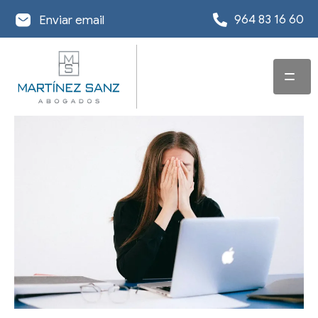
964 83 16 60
Enviar email
INICIO
SERVICIOS
EQUIPO
ABOGADO EN
DERECHO
OFICINAS
CONCURSAL
ACTUALIDAD
DESPACHO
ABOGADO EN
REESTRUCTURACIÓN
ABOGADOS EN
DERECHO
DE DEUDA
INFORMACIÓN DE
CASTELLÓN
MERCANTIL Y
INTERÉS
EXONERACIÓN DE