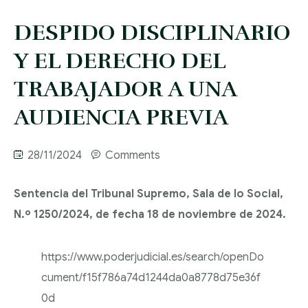
SOCIETARIO
DESPACHO
PASIVO
DESPIDO DISCIPLINARIO
CONTACTO
ABOGADOS EN
DERECHO LABORAL
INSATISFECHO
CONTRATACIÓN
VALENCIA
Y EL DERECHO DEL
MERCANTIL
PROCESAL CIVIL Y
COMPRAVENTA DE
ASESORAMIENTO
TRABAJADOR A UNA
DESPACHO
MERCANTIL
UNIDADES
DISOLUCIÓN Y
LABORAL
ABOGADOS EN
AUDIENCIA PREVIA
PRODUCTIVAS
LIQUIDACIÓN DE
DERECHO DE
MADRID
RECLAMACIÓN
RECLAMACIONES
SOCIEDADES
EXTRANJERÍA
POR DESPIDO
DE CANTIDADES
28/11/2024
Comments
DERECHO
ACCIDENTE
RESPONSABILIDAD
OBTENCIÓN
Sentencia del Tribunal Supremo, Sala de lo Social,
TRIBUTARIO Y FISCAL
LABORAL
DE VICIOS
NACIONALIDAD
N.º 1250/2024, de fecha 18 de noviembre de 2024.
CONSTRUCTIVOS
ESPAÑOLA
DERECHO
INCAPACIDAD
https://www.poderjudicial.es/search/openDo
INTERNACIONAL
LABORAL
INCUMPLIMIENTO
cument/f15f786a74d1244da0a8778d75e36f
DE CONTRATOS
DERECHO DE FAMILIA
ACOSO LABORAL
0d
ARRENDAMIENTOS