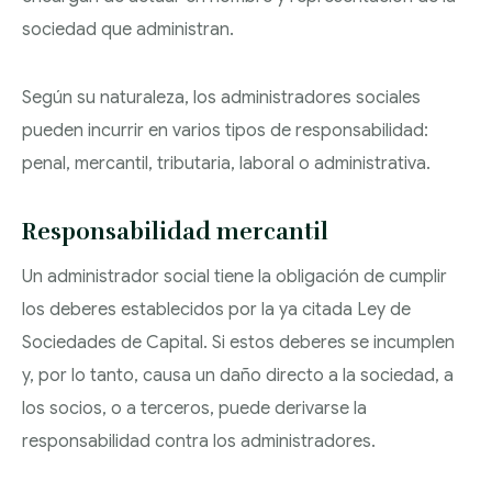
Y SUCESIONES
sociedad que administran.
DESPIDOS
ADMINISTRACIÓN
COLECTIVOS: ERE,
TRAMITACIÓN DE
Según su naturaleza, los administradores sociales
PÚBLICA Y
ERTE Y
SEPARACIONES Y
pueden incurrir en varios tipos de responsabilidad:
CONTENCIOSO
REESTRUCTURACIONE
DIVORCIOS
penal, mercantil, tributaria, laboral o administrativa.
ADMINISTRATIVO
REGÍMENES
DERECHO BANCARIO
ECONÓMICOS
Responsabilidad mercantil
MATRIMONIALES
EJECUCIONES
Un administrador social tiene la obligación de cumplir
PROCEDIMIENTOS
HIPOTECARIAS
los deberes establecidos por la ya citada Ley de
DE MODIFICACIÓN
Sociedades de Capital. Si estos deberes se incumplen
CLAÚSULAS
DE MEDIDAS
y, por lo tanto, causa un daño directo a la sociedad, a
ABUSIVAS
los socios, o a terceros, puede derivarse la
ABOGADOS
responsabilidad contra los administradores.
CONVENIOS