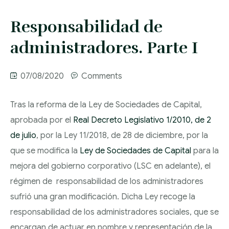
SOCIETARIO
DESPACHO
PASIVO
CONTACTO
Responsabilidad de
ABOGADOS EN
DERECHO LABORAL
INSATISFECHO
CONTRATACIÓN
VALENCIA
administradores. Parte I
MERCANTIL
PROCESAL CIVIL Y
COMPRAVENTA DE
ASESORAMIENTO
DESPACHO
MERCANTIL
UNIDADES
DISOLUCIÓN Y
LABORAL
07/08/2020
Comments
ABOGADOS EN
PRODUCTIVAS
LIQUIDACIÓN DE
DERECHO DE
MADRID
RECLAMACIÓN
RECLAMACIONES
SOCIEDADES
Tras la reforma de la Ley de Sociedades de Capital,
EXTRANJERÍA
POR DESPIDO
DE CANTIDADES
aprobada por el
Real Decreto Legislativo 1/2010, de 2
de julio
, por la Ley 11/2018, de 28 de diciembre, por la
DERECHO
ACCIDENTE
RESPONSABILIDAD
OBTENCIÓN
que se modifica la
Ley de Sociedades de Capital
para la
TRIBUTARIO Y FISCAL
LABORAL
DE VICIOS
NACIONALIDAD
mejora del gobierno corporativo (LSC en adelante), el
CONSTRUCTIVOS
ESPAÑOLA
DERECHO
INCAPACIDAD
régimen de responsabilidad de los administradores
INTERNACIONAL
LABORAL
INCUMPLIMIENTO
sufrió una gran modificación. Dicha Ley recoge la
DE CONTRATOS
responsabilidad de los administradores sociales, que se
DERECHO DE FAMILIA
ACOSO LABORAL
ARRENDAMIENTOS
encargan de actuar en nombre y representación de la