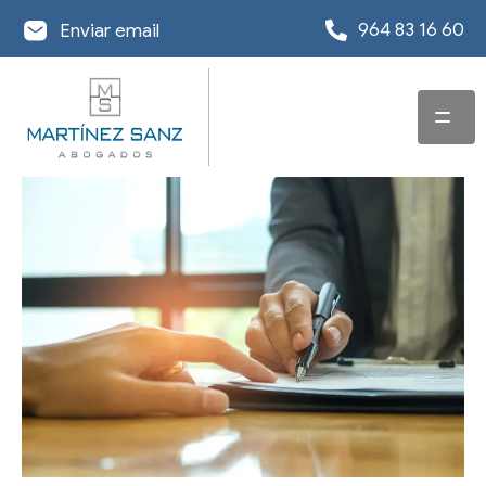
964 83 16 60
Enviar email
INICIO
SERVICIOS
EQUIPO
ABOGADO EN
DERECHO
OFICINAS
CONCURSAL
ACTUALIDAD
DESPACHO
ABOGADO EN
REESTRUCTURACIÓN
ABOGADOS EN
DERECHO
DE DEUDA
INFORMACIÓN DE
CASTELLÓN
MERCANTIL Y
INTERÉS
EXONERACIÓN DE