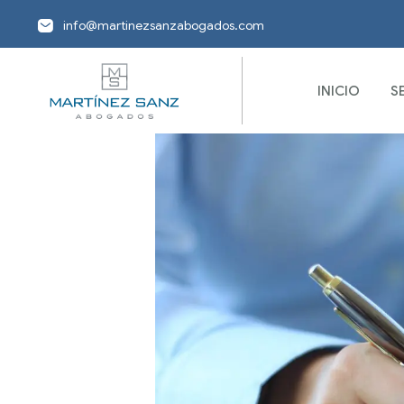
info@martinezsanzabogados.com
INICIO
S