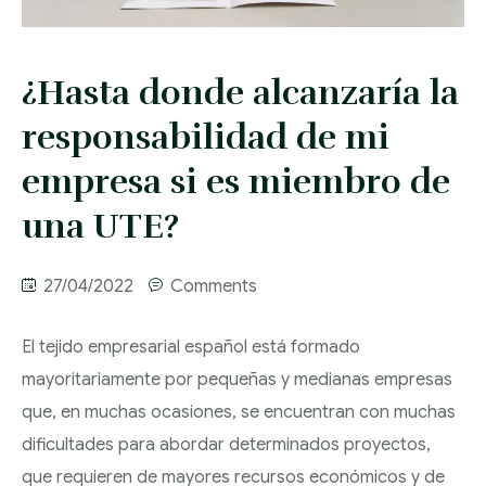
SOCIETARIO
DESPACHO
PASIVO
CONTACTO
ABOGADOS EN
DERECHO LABORAL
INSATISFECHO
CONTRATACIÓN
¿Hasta donde alcanzaría la
VALENCIA
MERCANTIL
PROCESAL CIVIL Y
COMPRAVENTA DE
ASESORAMIENTO
responsabilidad de mi
DESPACHO
MERCANTIL
UNIDADES
DISOLUCIÓN Y
LABORAL
empresa si es miembro de
ABOGADOS EN
PRODUCTIVAS
LIQUIDACIÓN DE
DERECHO DE
MADRID
RECLAMACIÓN
RECLAMACIONES
una UTE?
SOCIEDADES
EXTRANJERÍA
POR DESPIDO
DE CANTIDADES
27/04/2022
Comments
DERECHO
ACCIDENTE
RESPONSABILIDAD
OBTENCIÓN
TRIBUTARIO Y FISCAL
LABORAL
DE VICIOS
NACIONALIDAD
El tejido empresarial español está formado
CONSTRUCTIVOS
ESPAÑOLA
DERECHO
INCAPACIDAD
mayoritariamente por pequeñas y medianas empresas
INTERNACIONAL
LABORAL
INCUMPLIMIENTO
que, en muchas ocasiones, se encuentran con muchas
DE CONTRATOS
dificultades para abordar determinados proyectos,
DERECHO DE FAMILIA
ACOSO LABORAL
ARRENDAMIENTOS
que requieren de mayores recursos económicos y de