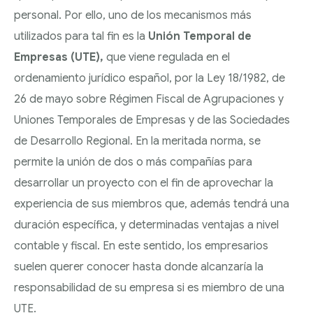
Y SUCESIONES
personal. Por ello, uno de los mecanismos más
DESPIDOS
utilizados para tal fin es la
Unión Temporal de
ADMINISTRACIÓN
COLECTIVOS: ERE,
TRAMITACIÓN DE
Empresas (UTE),
que viene regulada en el
PÚBLICA Y
ERTE Y
SEPARACIONES Y
ordenamiento jurídico español, por la Ley 18/1982, de
CONTENCIOSO
REESTRUCTURACIONE
DIVORCIOS
26 de mayo sobre Régimen Fiscal de Agrupaciones y
ADMINISTRATIVO
REGÍMENES
Uniones Temporales de Empresas y de las Sociedades
DERECHO BANCARIO
ECONÓMICOS
de Desarrollo Regional. En la meritada norma, se
MATRIMONIALES
permite la unión de dos o más compañías para
EJECUCIONES
desarrollar un proyecto con el fin de aprovechar la
PROCEDIMIENTOS
HIPOTECARIAS
experiencia de sus miembros que, además tendrá una
DE MODIFICACIÓN
duración específica, y determinadas ventajas a nivel
CLAÚSULAS
DE MEDIDAS
contable y fiscal. En este sentido, los empresarios
ABUSIVAS
suelen querer conocer hasta donde alcanzaría la
ABOGADOS
responsabilidad de su empresa si es miembro de una
CONVENIOS
UTE.