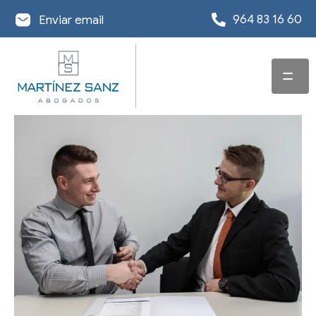
964 83 16 60
Enviar email
INICIO
SERVICIOS
EQUIPO
ABOGADO EN
DERECHO
OFICINAS
CONCURSAL
ACTUALIDAD
DESPACHO
ABOGADO EN
REESTRUCTURACIÓN
ABOGADOS EN
DERECHO
DE DEUDA
INFORMACIÓN DE
CASTELLÓN
MERCANTIL Y
INTERÉS
EXONERACIÓN DE