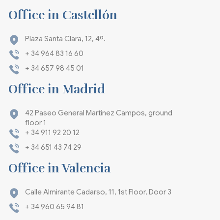
Office in Castellón
Plaza Santa Clara, 12, 4º.
+ 34 964 83 16 60
+ 34 657 98 45 01
Office in Madrid
42 Paseo General Martínez Campos, ground
floor 1
+ 34 911 92 20 12
+ 34 651 43 74 29
Office in Valencia
Calle Almirante Cadarso, 11, 1st Floor, Door 3
+ 34 960 65 94 81