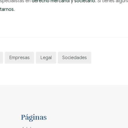
pecialistas en
derecho mercantil y societario
. Si tienes alg
tarnos
.
Empresas
Legal
Sociedades
Páginas