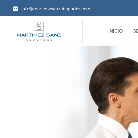
info@martinezsanzabogados.com
INICIO
S