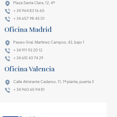
Plaza Santa Clara, 12, 4º
+ 34 964 83 16 60
+ 34 657 98 45 01
Oficina Madrid
Paseo Gral. Martínez Campos, 42, bajo 1
+ 34 911 92 20 12
+ 34 651 43 74 29
Oficina Valencia
Calle Almirante Cadarso, 11, 1ª planta, puerta 3
+ 34 960 65 94 81