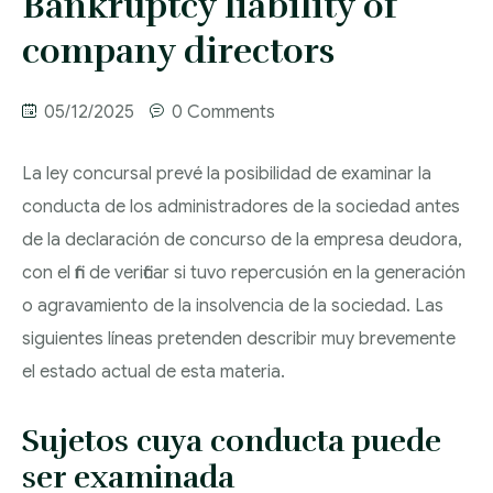
Bankruptcy liability of
CONTACT
EMPLOYMENT LAW
UNSATISFIED
COMMERCIAL
company directors
OFFICE IN MADRID
LIABILITIES
CONTRACT LAW
CIVIL AND
EMPLOYMENT
05/12/2025
0 Comments
COMMERCIAL
ACQUISITION AND
COMPANY
ADVICE
LITIGATION
SALE OF BUSINESS
DISSOLUTION AND
La ley concursal prevé la posibilidad de examinar la
UNFAIR DISMISSAL
UNITS
LIQUIDATION
conducta de los administradores de la sociedad antes
IMMIGRATION LAW
CLAIMS
CLAIMS FOR SUMS
de la declaración de concurso de la empresa deudora,
TAX LAW AND FISCAL
WORKPLACE
CONSTRUCTION
SPANISH
con el fin de verificar si tuvo repercusión en la generación
LAW
INJURY
DEFECTS LIABILITY
CITIZENSHIP
o agravamiento de la insolvencia de la sociedad. Las
APPLICATION
siguientes líneas pretenden describir muy brevemente
INTERNATIONAL LAW
WORK DISABILITY
NON-FULFILMENT
el estado actual de esta materia.
OF LEASE
FAMILY AND
WORKPLACE
CONTRACTS
Sujetos cuya conducta puede
SUCCESSION LAW
HARASSMENT
ser examinada
PUBLIC
COLLECTIVE
PROCESSING