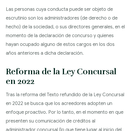
ADMINISTRATION
DISMISSALS: ERE ,
SEPARATIONS AND
Las personas cuya conducta puede ser objeto de
AND ADMINISTRATIVE
ERTE AND
DIVORCES
escrutinio son los administradores (de derecho o de
LITIGATION
RESTRUCTURINGS
hecho) de la sociedad, o sus directores generales, en el
MATRIMONIAL
momento de la declaración de concurso y quienes
BANKING LAW
PROPERTY REGIMES
hayan ocupado alguno de estos cargos en los dos
años anteriores a dicha declaración.
MODIFICATION OF
MORTGAGE
MEASURES
FORECLOSURES
Reforma de la Ley Concursal
PROCEDURES
UNFAIR TERMS
en 2022
REGULATORY
Tras la reforma del Texto refundido de la Ley Concursal
AGREEMENT
en 2022 se busca que los acreedores adopten un
LAWYERS
enfoque proactivo. Por lo tanto, en el momento en que
presenten su comunicación de créditos al
administrador concursal (lo que tiene lugar al inicio del